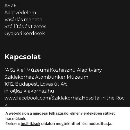
ÁSZF
Adatvédelem
Vásárlás menete
Szállítás és fizetés
Gyakori kérdések
Kapcsolat
“A Szikla” Múzeumi Közhasznú Alapítvány
Sziklakórház Atombunker Múzeum
1012 Budapest, Lovas út 4/c.
info@sziklakorhaz.hu
www.facebook.com/Sziklakorhaz.Hospital.in.the.Roc
k
A weboldalon a minőségi felhasználói élmény érdekében sütiket
használunk.
Ezeket a
beállítások
oldalon megtekintheti és módosíthatja.