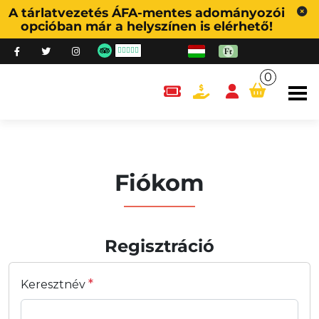
A tárlatvezetés ÁFA-mentes adományozói
opcióban már a helyszínen is elérhető!
0
content.cart
Fiókom
Regisztráció
*
Keresztnév