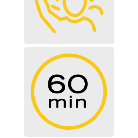
keretében látogatható. 15 fős és
afeletti csoportoknak előzetes
bejelentkezés szükséges.
60 PERC
A normál tárlatvezetés hossza 60
perc. A tárlatvezetés során képzett
tárlatvezetőink mutatják be a
Sziklakórház Atombunker
Múzeum minden kiállítását.