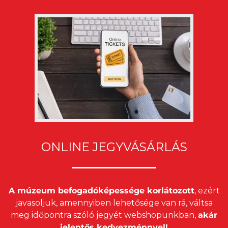
ONLINE JEGYVÁSÁRLÁS
A múzeum befogadóképessége korlátozott
, ezért
javasoljuk, amennyiben lehetősége van rá, váltsa
meg időpontra szóló jegyét webshopunkban,
akár
jelentős kedvezménnyel!