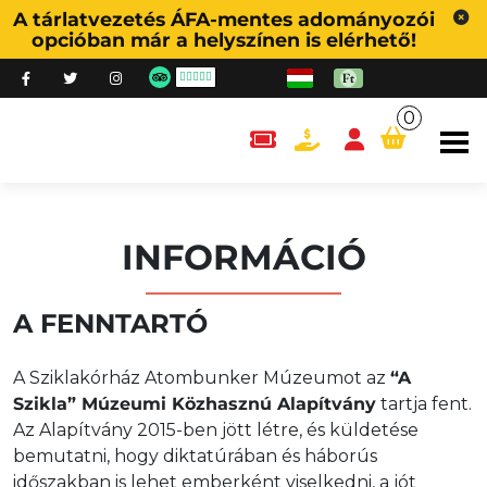
A tárlatvezetés ÁFA-mentes adományozói
opcióban már a helyszínen is elérhető!
0
content.cart
INFORMÁCIÓ
A FENNTARTÓ
A Sziklakórház Atombunker Múzeumot az
“A
Szikla” Múzeumi Közhasznú Alapítvány
tartja fent.
Az Alapítvány 2015-ben jött létre, és küldetése
bemutatni, hogy diktatúrában és háborús
időszakban is lehet emberként viselkedni, a jót