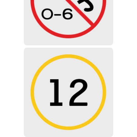
kialakítása miatt 6 év alatti
kisgyermekek a múzeumot nem
látogathatják.
12 ÉV ALATT
12 éves kor alatt nem ajánlott, de
szülő / gondviselő jóváhagyásával és
felügyeletével látogatható.