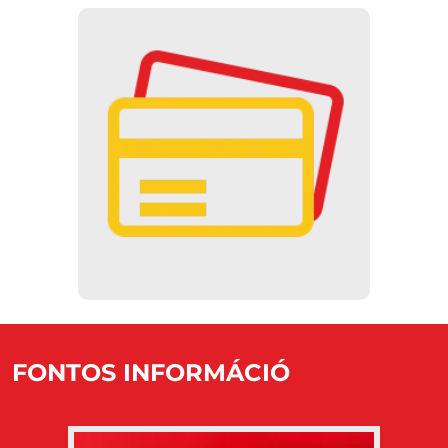
KÉSZPÉNZMENTES
Múzeumunk törekszik a
készpénzmentességre, így az
automatáknál csak bankkártyás, a
pénztárban SZÉP kártyás fizetés
lehetséges.
FONTOS INFORMÁCIÓ