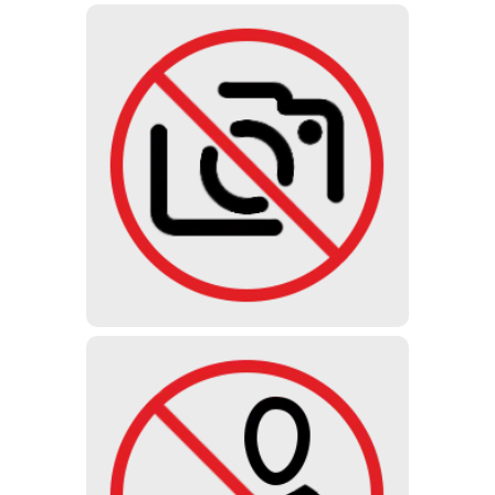
FÉNYKÉPEZÉS
Fényképezni, valamint videó- és
hangfelvételt készíteni a
múzeumban nem szabad.
Fotójegyet nem értékesítünk.
6 ÉV ALATT
A kiállítás felkavaró, megrázó