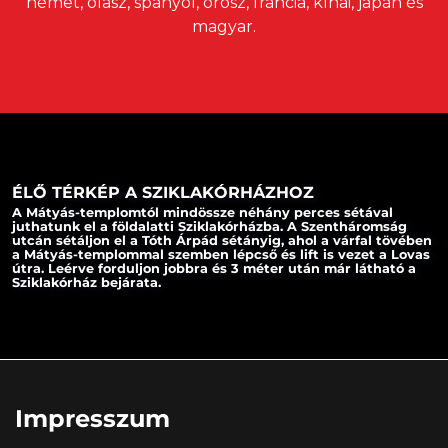
német, olasz, spanyol, orosz, francia, kínai, japán és
magyar.
ÉLŐ TÉRKÉP A SZIKLAKÓRHÁZHOZ
A Mátyás-templomtól mindössze néhány perces sétával
juthatunk el a földalatti Sziklakórházba. A Szentháromság
utcán sétáljon el a Tóth Árpád sétányig, ahol a várfal tövében
a Mátyás-templommal szemben lépcső és lift is vezet a Lovas
útra. Leérve forduljon jobbra és 3 méter után már látható a
Sziklakórház bejárata.
Impresszum