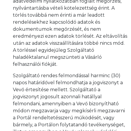
adatvédelmi nyilatkozatban foglalt megőrzési,
nyilvántartásba vételi kötelezettség érint. A
törlés továbbá nem érinti a már leadott
rendelésekhez kapcsolódó adatok és
dokumentumok megőrzését, és nem
eredményezi ezen adatok törlését. Az eltávolítás
után az adatok visszaállítására többé nincs mód.
A törléssel egyidejűleg Szolgáltató
haladéktalanul megszünteti a Vásárló
felhasználói fiókját.
Szolgáltató rendes felmondással harminc (30)
napos határidővel felmondhatja a jogviszonyt a
Vevő értesítése mellett. Szolgáltató a
jogviszonyt jogosult azonnali hatállyal
felmondani, amennyiben a Vevő bizonyítható
módon megzavarja vagy megkísérli megzavarni
a Portál rendeltetésszerű működését, vagy
bármely, a Portálon folytatandó tevékenységet,