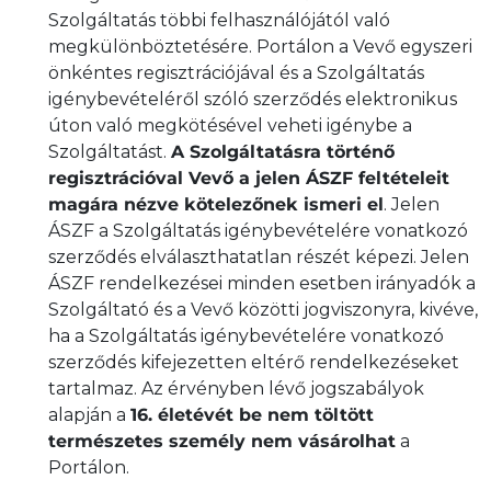
Szolgáltatás többi felhasználójától való
megkülönböztetésére. Portálon a Vevő egyszeri
önkéntes regisztrációjával és a Szolgáltatás
igénybevételéről szóló szerződés elektronikus
úton való megkötésével veheti igénybe a
Szolgáltatást.
A Szolgáltatásra történő
regisztrációval Vevő a jelen ÁSZF feltételeit
magára nézve kötelezőnek ismeri el
. Jelen
ÁSZF a Szolgáltatás igénybevételére vonatkozó
szerződés elválaszthatatlan részét képezi. Jelen
ÁSZF rendelkezései minden esetben irányadók a
Szolgáltató és a Vevő közötti jogviszonyra, kivéve,
ha a Szolgáltatás igénybevételére vonatkozó
szerződés kifejezetten eltérő rendelkezéseket
tartalmaz. Az érvényben lévő jogszabályok
alapján a
16. életévét be nem töltött
természetes személy nem vásárolhat
a
Portálon.