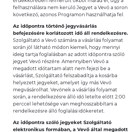
érdekkörében felmerült okból marad el, úgy a
felhasználásra nem kerülő Jegyet a Vevő a soron
következő, azonos Programon használhatja fel.
Az időpontra történő jegyvásárlás
befejezésére korlátozott idő áll rendelkezésre.
Szolgáltató a Vevő számára a vásárlási folyamat
során jól látható módon kiemeli, hogy mennyi
ideig tartja foglalásban az adott időpontra szóló
jegyet Vevő részére. Amennyiben Vevő a
megadott időtartam alatt nem fejezi be a
vásárlást, Szolgáltató felszabadítja a kosárba
helyezett jegyeket, amelyet így más Vevő
megvásárolhat. Vevőnek a vásárlási folyamat
során, a rendelkezésre álló idő letelte előtt 2:00
perccel lehetősége van meghosszabbítani a
rendelkezésre álló foglalási időkeretet.
Az időpontra szóló jegyeket Szolgáltató
elektronikus formában, a Vevő által megadott