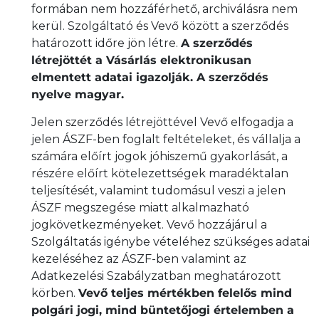
formában nem hozzáférhető, archiválásra nem
kerül. Szolgáltató és Vevő között a szerződés
határozott időre jön létre.
A szerződés
létrejöttét a Vásárlás elektronikusan
elmentett adatai igazolják. A szerződés
nyelve magyar.
Jelen szerződés létrejöttével Vevő elfogadja a
jelen ÁSZF-ben foglalt feltételeket, és vállalja a
számára előírt jogok jóhiszemű gyakorlását, a
részére előírt kötelezettségek maradéktalan
teljesítését, valamint tudomásul veszi a jelen
ÁSZF megszegése miatt alkalmazható
jogkövetkezményeket. Vevő hozzájárul a
Szolgáltatás igénybe vételéhez szükséges adatai
kezeléséhez az ÁSZF-ben valamint az
Adatkezelési Szabályzatban meghatározott
körben.
Vevő teljes mértékben felelős mind
polgári jogi, mind büntetőjogi értelemben a