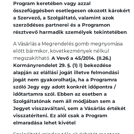
Program keretében vagy azzal
összefüggésben esetlegesen okozott károkért
a Szervező, a Szolgáltató, valamint azok
szerződéses partnerei és a Programon
résztvevő harmadik személyek tekintetében
.
A Vásárlás a Megrendelés gomb megnyomása
előtt bármikor, következmények nélkül
megszakítható.
A Vevő a 45/2014. (II.26.)
Kormányrendelet 29. §. (1) l) bekezdése
alapján az elállási jogát illetve felmondási
jogát nem gyakorolhatja, ha a Programra
szóló Jegy egy adott konkrét időpontra /
időtartamra szól. Ebben az esetben a
Szolgáltatónak nem áll módjában sem a
Jegyet visszaváltani, sem a Vásárlás értékét
visszatéríteni. Ez alól csak a Program
elmaradása lehet kivétel
.