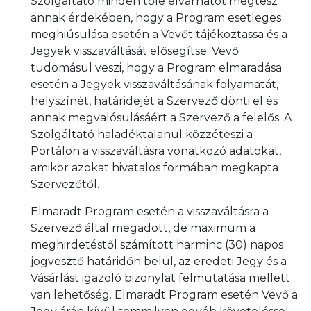
Szolgáltató minden tőle elvárhatót megtesz
annak érdekében, hogy a Program esetleges
meghiúsulása esetén a Vevőt tájékoztassa és a
Jegyek visszaváltását elősegítse. Vevő
tudomásul veszi, hogy a Program elmaradása
esetén a Jegyek visszaváltásának folyamatát,
helyszínét, határidejét a Szervező dönti el és
annak megvalósulásáért a Szervező a felelős. A
Szolgáltató haladéktalanul közzéteszi a
Portálon a visszaváltásra vonatkozó adatokat,
amikor azokat hivatalos formában megkapta
Szervezőtől.
Elmaradt Program esetén a visszaváltásra a
Szervező által megadott, de maximum a
meghirdetéstől számított harminc (30) napos
jogvesztő határidőn belül, az eredeti Jegy és a
Vásárlást igazoló bizonylat felmutatása mellett
van lehetőség. Elmaradt Program esetén Vevő a