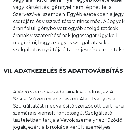
Jegy árán kívül semmilyen egyéb követeléssel
vagy kártérítési igénnyel nem léphet fel a
Szervezővel szemben. Egyéb esetekben a jegy
cseréjére és visszaváltására nincs mód. A Jegyek
árán felül igénybe vett egyéb szolgáltatások
árának visszatérítésének jogosságát úgy kell
megítélni, hogy az egyes szolgáltatások a
szolgáltatás nyújtója által teljesítésbe mentek-e.
VII. ADATKEZELÉS ÉS ADATTOVÁBBÍTÁS
A Vevő személyes adatainak védelme, az ‘A
Szikla’ Múzeumi Közhasznú Alapítvány és a
Szolgáltatást megvalósító szerződött partnerei
számára is kiemelt fontosságú. Szolgáltató
tiszteletben tartja a Vevők személyhez fűződő
jogait, ezért a birtokába került személyes