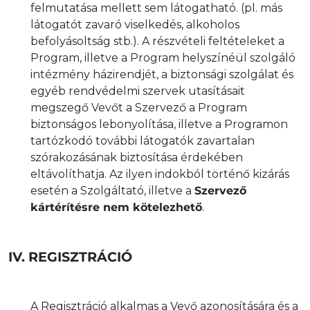
felmutatása mellett sem látogatható. (pl. más
látogatót zavaró viselkedés, alkoholos
befolyásoltság stb.). A részvételi feltételeket a
Program, illetve a Program helyszínéül szolgáló
intézmény házirendjét, a biztonsági szolgálat és
egyéb rendvédelmi szervek utasításait
megszegő Vevőt a Szervező a Program
biztonságos lebonyolítása, illetve a Programon
tartózkodó további látogatók zavartalan
szórakozásának biztosítása érdekében
eltávolíthatja. Az ilyen indokból történő kizárás
esetén a Szolgáltató, illetve a
Szervező
kártérítésre nem kötelezhető
.
IV. REGISZTRÁCIÓ
A Regisztráció alkalmas a Vevő azonosítására és a