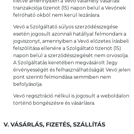
illetve amennyiben a Vevő valamely vásárlási
tranzakciója tizenöt (15) napon belül a Vevőnek
felróható okból nem kerül lezárásra.
Vevő a Szolgáltató súlyos szerződésszegése
esetén jogosult azonnali hatállyal felmondani a
jogviszonyt, amennyiben a Vevő előzetes írásbeli
felszólítása ellenére a Szolgáltató tizenöt (15)
napon belül a szerződésszegését nem orvosolja.
A Szolgáltatás keretében megvásárolt Jegy
érvényességét és felhasználhatóságát Vevő jelen
pont szerinti felmondása semmiben nem
befolyásolja.
Vevő regisztráció nélkül is jogosult a weboldalon
történő böngészésre és vásárlásra.
V. VÁSÁRLÁS, FIZETÉS, SZÁLLÍTÁS