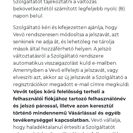
Szolgáltatót tájékoztatni a változás
bekövetkeztétől számított legfeljebb nyolc (8)
napon belül.
Szolgáltató kéri és kifejezetten ajánlja, hogy
Vevő rendszeresen módosítsa a jelszavát, azt
senkinek ne adja át, és lehetőleg ne tárolja
mások által hozzáférhető helyen. A jelszó
változtatásról a Szolgáltató rendszere
automatikus visszaigazolást küld e-mailben.
Amennyiben a Vevő elfelejti a jelszavát, vagy
elveszíti azt, akkor az új jelszavát a Szolgáltató a
regisztrációkor megadott e-mail címre megküldi.
Vevőt teljes körű felelősség terheli a
felhasználói fiókjához tartozó felhasználónév
és jelszó párossal, illetve azon keresztül
történő mindennemű Vásárlással és egyéb
tevékenységgel kapcsolatban.
Vevő vállalja,
hogy haladéktalanul értesíti a Szolgáltatót