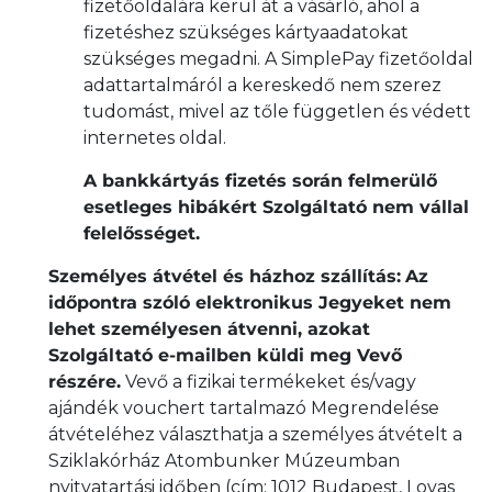
fizetőoldalára kerül át a vásárló, ahol a
fizetéshez szükséges kártyaadatokat
szükséges megadni. A SimplePay fizetőoldal
adattartalmáról a kereskedő nem szerez
tudomást, mivel az tőle független és védett
internetes oldal.
A bankkártyás fizetés során felmerülő
esetleges hibákért Szolgáltató nem vállal
felelősséget.
Személyes átvétel és házhoz szállítás:
Az
időpontra szóló elektronikus Jegyeket nem
lehet személyesen átvenni, azokat
Szolgáltató e-mailben küldi meg Vevő
részére.
Vevő a fizikai termékeket és/vagy
ajándék vouchert tartalmazó Megrendelése
átvételéhez választhatja a személyes átvételt a
Sziklakórház Atombunker Múzeumban
nyitvatartási időben (cím: 1012 Budapest, Lovas