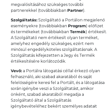
megvalósításához szükséges további
partnerekkel (továbbiakban
Partner
).
Szolgáltatás:
Szolgáltató a Portálon megjelenő
eseményekre (továbbiakban
Program
) előfizet
és termékeket (továbbiakban
Termék
) értékesít.
A Szolgáltató nem értékesít olyan terméket,
amelyhez engedély szükséges, ezért nem
minősül engedélyköteles szolgáltatásnak. A
Szolgáltatás kifejezetten a Jegy és Termék
értékesítésére korlátozódik.
Vevő:
a Portálra látogatási céllal érkező olyan
felhasználó, aki szabad akaratából és saját
felelősségére keresi fel a Portált, és a látogatása
során igénybe veszi a Szolgáltatást, amikor
önként, szabad akaratából megadja a
Szolgáltató által a Szolgáltatás
igénybevételéhez bekért személyes adatait