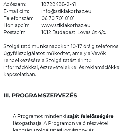
Adószám:
18728488-2-41
E-mail cím:
info@sziklakorhaz.eu
Telefonszám:
06 70 701 0101
Honlapcím:
www.sziklakorhaz.eu
Postacím:
1012 Budapest, Lovas út 4/c.
Szolgáltató munkanapokon 10-17 óráig telefonos
ügyfélszolgálatot működtet, amely a Vevők
rendelkezésére a Szolgáltatást érintő
információkkal, észrevételekkel és reklamációkkal
kapcsolatban.
III. PROGRAMSZERVEZÉS
A Programot mindenki
saját felelősségére
látogathatja. A Programon való részvétel
kapcsán szolgáltatási jogviszony és