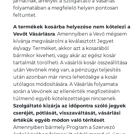
járhatnak, amelyet a Szolgáltató a Vásárlás
folyamatában a megfelelő helyen pontosan
feltüntet.
A termékek kosárba helyezése nem kötelezi a
Vevőt Vásárlásra
. Amennyiben a Vevő mégsem
kívánja megvásárolni a kiválasztott Jegyet
és/vagy Terméket, akkor azt a kosarából
bármikor kiveheti, vagy akár az egész kosár
tartalmát törölheti. A vásárlói kosár összeállítása
után Vevőnek még van, a pénzügyi teljesítés
után azonban már nincs lehetősége a kosár
utólagos módosítására. A Vásárlás folyamata
során a Vevőnek az ellenérték megfizetésén
túlmenő egyéb kötelezettségei nincsenek.
Szolgáltató kizárja az időpontra szóló jegyek
cseréjét, pótlását, visszaváltását, vásárlási
értékük egyéb módon való térítését
.
Amennyiben bármely Program a Szervező