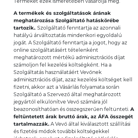
Terméket ezek ismeretében vásárolja meg.
A termékek és szolgáltatások árának
meghatározása Szolgáltató hatáskörébe
tartozik.
. Szolgáltató fenntartja az azonnali
hatályú árváltoztatás mindenkori egyoldalú
jogát. A Szolgáltató fenntartja a jogot, hogy az
online szolgáltatásért tételenként
meghatározott mértékű adminisztrációs díjat
számoljon fel kezelési költségként. Ha a
Szolgáltatás használatáért Vevőnek
adminisztrációs díjat, azaz kezelési költséget kell
fizetni, akkor azt a Vásárlás folyamata során
Szolgáltató a Szervező által meghatározott
jegyártól elkülönítve Vevő számára jól
beazonosíthatóan és összegszerűen feltünteti.
A
feltüntetett árak bruttó árak, az ÁFA összegét
tartalmazzák.
A Vevő által kiválasztott szállítási
és fizetési módok további költségekkel