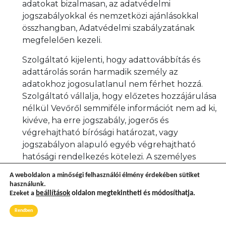
adatokat bizalmasan, az adatvédelmi
jogszabályokkal és nemzetközi ajánlásokkal
összhangban, Adatvédelmi szabályzatának
megfelelően kezeli.
Szolgáltató kijelenti, hogy adattovábbítás és
adattárolás során harmadik személy az
adatokhoz jogosulatlanul nem férhet hozzá.
Szolgáltató vállalja, hogy előzetes hozzájárulása
nélkül Vevőről semmiféle információt nem ad ki,
kivéve, ha erre jogszabály, jogerős és
végrehajtható bírósági határozat, vagy
jogszabályon alapuló egyéb végrehajtható
hatósági rendelkezés kötelezi. A személyes
adatok kezelésével, tárolásával kapcsolatban a
A weboldalon a minőségi felhasználói élmény érdekében sütiket
Szolgáltató az elvárható legnagyobb
használunk.
gondossággal jár el. Az elvárható legnagyobb
Ezeket a
beállítások
oldalon megtekintheti és módosíthatja.
gondosság ellenére megvalósuló kivédhetetlen
Rendben
támadások által okozott esetleges károkért