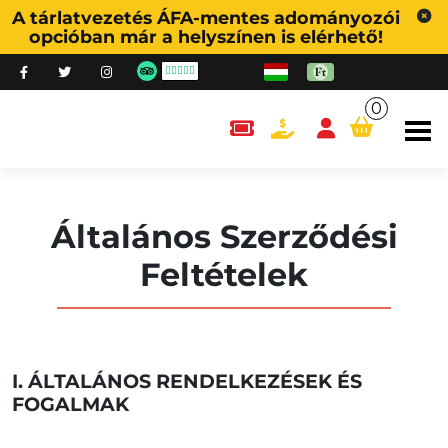
A tárlatvezetés ÁFA-mentes adományozói
opcióban már a helyszínen is elérhető!
0
content.cart
Általános Szerződési
Feltételek
I. ÁLTALÁNOS RENDELKEZÉSEK ÉS
FOGALMAK