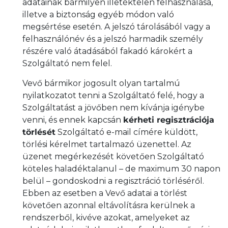
adatainak bármilyen illetéktelen felhasználása,
illetve a biztonság egyéb módon való
megsértése esetén. A jelszó tárolásából vagy a
felhasználónév és a jelszó harmadik személy
részére való átadásából fakadó károkért a
Szolgáltató nem felel.
Vevő bármikor jogosult olyan tartalmú
nyilatkozatot tenni a Szolgáltató felé, hogy a
Szolgáltatást a jövőben nem kívánja igénybe
venni, és ennek kapcsán
kérheti regisztrációja
törlését
Szolgáltató e-mail címére küldött,
törlési kérelmet tartalmazó üzenettel. Az
üzenet megérkezését követően Szolgáltató
köteles haladéktalanul – de maximum 30 napon
belül – gondoskodni a regisztráció törléséről.
Ebben az esetben a Vevő adatai a törlést
követően azonnal eltávolításra kerülnek a
rendszerből, kivéve azokat, amelyeket az