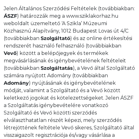
Jelen Általános Szerződési Feltételek (továbbiakban:
ÁSZF
) határozzák meg a www.sziklakorhaz.hu
weboldalt üzemeltető ‘A Szikla’ Múzeumi
Közhasznú Alapítvány, 1012 Budapest Lovas út 4/C
(továbbiakban
Szolgáltató
) és az online értékesítési
rendszerét használó felhasználó (továbbiakban
Vevő
) között a belépőjegyek és termékek
megvásárlásának és igénybevételének feltételeit
(továbbiakban
Szolgáltatás
), a Vevő által Szolgáltató
számára nyújtott Adomány (továbbiakban
Adomány
) nyújtásának és igénybevételének
módját, valamint a Szolgáltató és a Vevő között
keletkező jogokat és kötelezettségeket. Jelen ÁSZF
a Szolgáltatás igénybevételére vonatkozó
Szolgáltató és Vevő közötti szerződés
elválaszthatatlan részét képezi, mely szerződés
létrejöttének feltétele Vevő sikeres, Szolgáltató által
visszaigazolt regisztrációja és/vagy vásárlása a