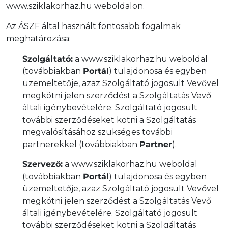
www.sziklakorhaz.hu weboldalon.
Az ÁSZF által használt fontosabb fogalmak
meghatározása:
Szolgáltató:
a www.sziklakorhaz.hu weboldal
(továbbiakban
Portál
) tulajdonosa és egyben
üzemeltetője, azaz Szolgáltató jogosult Vevővel
megkötni jelen szerződést a Szolgáltatás Vevő
általi igénybevételére. Szolgáltató jogosult
további szerződéseket kötni a Szolgáltatás
megvalósításához szükséges további
partnerekkel (továbbiakban
Partner
).
Szervező:
a www.sziklakorhaz.hu weboldal
(továbbiakban
Portál
) tulajdonosa és egyben
üzemeltetője, azaz Szolgáltató jogosult Vevővel
megkötni jelen szerződést a Szolgáltatás Vevő
általi igénybevételére. Szolgáltató jogosult
további szerződéseket kötni a Szolgáltatás