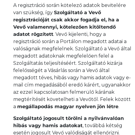
A regisztráció során kötelező adatok bevitelére
van szükség, így
Szolgáltató a Vevő
regisztrációját csak akkor fogadja el, ha a
Vevő valamennyi, kötelezően kitöltendő
adatot rögzített
. Vevő kijelenti, hogy a
regisztráció során a Portálon megadott adatai a
valóságnak megfelelnek. Szolgáltató a Vevő által
megadott adatoknak megfelelően felel a
Szolgáltatás teljesítéséért. Szolgáltató kizárja
felelősségét a Vásárlás során a Vevő által
megadott téves, hibás vagy hamis adatok vagy e-
mail cím megadásából eredő kárért, ugyanakkor
az ezzel kapcsolatosan felmerülő kárának
megtérítését követelheti a Vevőtől. Felek között
a
megállapodás magyar nyelven jön létre
.
Szolgáltató jogosult törölni a nyilvánvalóan
hibás vagy hamis adatokat
, továbbá kétség
esetén jogosult Vevő valódiságát ellenőrizni.