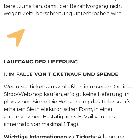
bereitzuhalten, damit der Bezahlvorgang nicht
wegen Zeitüberschreitung unterbrochen wird.
LAUFGANG DER LIEFERUNG
1. IM FALLE VON TICKETKAUF UND SPENDE
Wenn Sie Tickets ausschließlich in unserem Online-
Shop/Webshop kaufen, erfolgt keine Lieferung im
physischen Sinne. Die Bestätigung des Ticketkaufs
erhalten Sie in elektronischer Form, in einer
automatischen Bestätigungs-E-Mail von uns
(innerhalb von maximal 1 Tag).
Wichtige Informationen zu Tickets:
Alle online