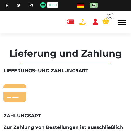
0
content.cart
Lieferung und Zahlung
LIEFERUNGS- UND ZAHLUNGSART
ZAHLUNGSART
Zur Zahlung von Bestellungen ist ausschließlich