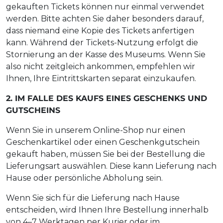
gekauften Tickets können nur einmal verwendet
werden. Bitte achten Sie daher besonders darauf,
dass niemand eine Kopie des Tickets anfertigen
kann. Während der Tickets-Nutzung erfolgt die
Stornierung an der Kasse des Museums. Wenn Sie
also nicht zeitgleich ankommen, empfehlen wir
Ihnen, Ihre Eintrittskarten separat einzukaufen.
2. IM FALLE DES KAUFS EINES GESCHENKS UND
GUTSCHEINS
Wenn Sie in unserem Online-Shop nur einen
Geschenkartikel oder einen Geschenkgutschein
gekauft haben, müssen Sie bei der Bestellung die
Lieferungsart auswählen. Diese kann Lieferung nach
Hause oder persönliche Abholung sein.
Wenn Sie sich für die Lieferung nach Hause
entscheiden, wird Ihnen Ihre Bestellung innerhalb
von 4–7 Werktagen per Kurier oder im