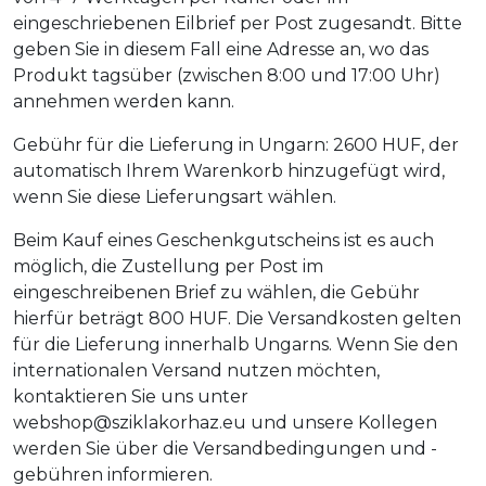
eingeschriebenen Eilbrief per Post zugesandt. Bitte
geben Sie in diesem Fall eine Adresse an, wo das
Produkt tagsüber (zwischen 8:00 und 17:00 Uhr)
annehmen werden kann.
Gebühr für die Lieferung in Ungarn: 2600 HUF, der
automatisch Ihrem Warenkorb hinzugefügt wird,
wenn Sie diese Lieferungsart wählen.
Beim Kauf eines Geschenkgutscheins ist es auch
möglich, die Zustellung per Post im
eingeschreibenen Brief zu wählen, die Gebühr
hierfür beträgt 800 HUF. Die Versandkosten gelten
für die Lieferung innerhalb Ungarns. Wenn Sie den
internationalen Versand nutzen möchten,
kontaktieren Sie uns unter
webshop@sziklakorhaz.eu und unsere Kollegen
werden Sie über die Versandbedingungen und -
gebühren informieren.