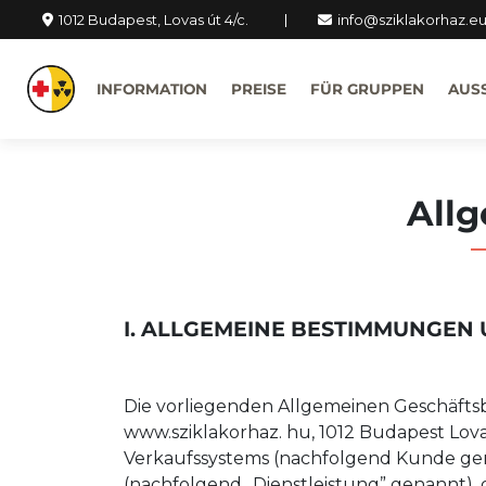
1012 Budapest, Lovas út 4/c.
info@sziklakorhaz.e
INFORMATION
PREISE
FÜR GRUPPEN
AUS
All
I. ALLGEMEINE BESTIMMUNGEN 
Die vorliegenden Allgemeinen Geschäft
www.sziklakorhaz. hu, 1012 Budapest Lov
Verkaufssystems (nachfolgend Kunde gen
(nachfolgend „Dienstleistung” genannt)