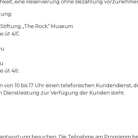
lichkeit, eine Reservierung ohne Bezahlung vorzunehme
tung:
 Stiftung „The Rock“ Museum
s út 4/C
eu
eu
s út 4/c.
n von 10 bis 17 Uhr einen telefonischen Kundendienst,
ienstleistung zur Verfügung der Kunden steht.
antwortung besuchen. Die Teilnahme am Programm begr