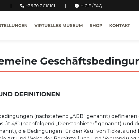
u
+36 70 7 010101
H.G.F./FAQ
STELLUNGEN
VIRTUELLES MUSEUM
SHOP
KONTAKT
gemeine Geschäftsbedingu
UND DEFINITIONEN
sbedingungen (nachstehend „AGB“ genannt) definieren
as út 4/C (nachfolgend „Dienstanbieter” genannt) und d
annt), die Bedingungen für den Kauf von Tickets und
, die Art und Weise der Bereitstellung und Verwendung