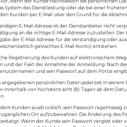
h vor, wenn der Kunde nachweislich die persönlichen Da
 System des Dienstleistung oder die bei einer frühere
d den Kunden per E-Mail über den Grund für die Ablehn
tändigen E-Mail-Adresse ist der Dienstanbieter nicht ve
tigung an die richtige E-Mail-Adresse zuzustellen. Der 
gabe der E-Mail-Adresse für die Verständigung oder aus
wischenzeitlich gelöschtes E-Mail-Konto) entstehen.
reiche Registrierung des Kunden auf elektronischem We
 und der Fakt der Annahme der Anmeldung. Nach der
Benutzernamen und sein Passwort auf dem Portal eingib
ng angegebenen persönlichen Daten jederzeit in seinem
eter innerhalb von höchstens acht (8) Tagen ab dem Da
n.
t dem Kunden ausdrücklich, sein Passwort regelmässig 
 zugänglichen Ort aufzubewahren. Die Änderung des P
estätigt. Wenn der Kunde sein Passwort vergisst oder ver