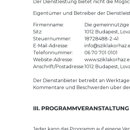
Der Dienstleistung bietet nicht die Mög
Eigentümer und Betreiber der Dienstleis
Firmenname:
Die gemeinnützige
Sitz:
1012 Budapest, Lova
Steuernummer:
18728488-2-41
E-Mail-Adresse:
info@sziklakorhaz.
Telefonnummer:
06 70 701 0101
Website-Adresse:
www.sziklakorhaz.
Anschrift/Postadresse:
1012 Budapest, Lova
Der Dienstanbieter betreibt an Werktage
Kommentare und Beschwerden über den D
III. PROGRAMMVERANSTALTUNG
Jeder kann das Programm auf eigene Ver