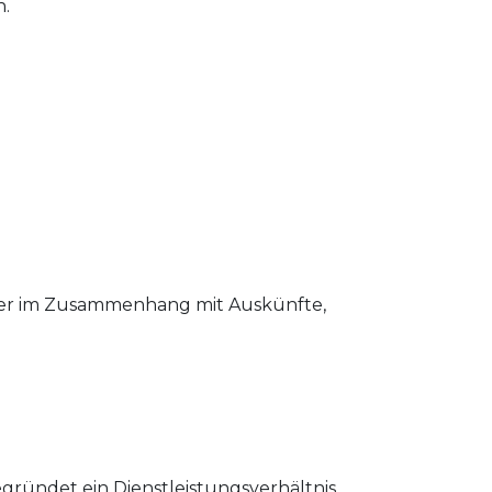
n.
 der im Zusammenhang mit Auskünfte,
ündet ein Dienstleistungsverhältnis