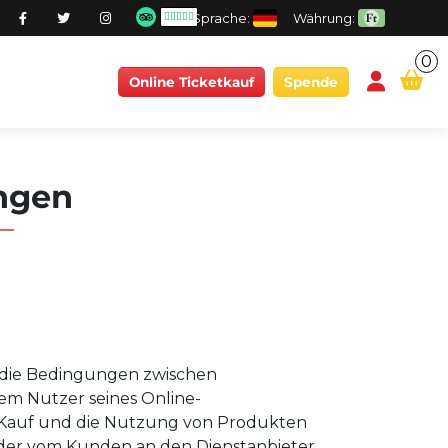
Sprache:
Währung:
0
conten
Online Ticketkauf
Spende
ngen
 die Bedingungen zwischen
em Nutzer seines Online-
 Kauf und die Nutzung von Produkten
 der vom Kunden an den Dienstanbieter