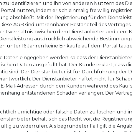
 zu identifizieren und ihn von anderen Nutzern des Di
ortal nutzen, indem er sich einmalig freiwillig registr
ng abschließt. Mit der Registrierung für den Dienstleis
iese AGB sind untrennbarer Bestandteil des Vertrages 
chtsverhältnis zwischen dem Dienstanbieter und dem 
 Dienstleistung ausdrücklich abweichende Bestimmung
 unter 16 Jahren keine Einkäufe auf dem Portal tätige
he Daten eingegeben werden, so dass der Dienstanbiete
rischen Daten ausgefüllt hat. Der Kunde erklärt, dass d
ig sind. Der Dienstanbieter ist für Durchführung der 
wortlich. Der Dienstanbieter haftet nicht für Schäden,
er E-Mail-Adressen durch den Kunden während des Kauf
menhang entstandenen Schäden verlangen. Der Vertrag 
sichtlich unrichtige oder falsche Daten zu löschen und 
nstanbieter behält sich das Recht vor, die Registrier
tig zu widerrufen. Als begründeter Fall gilt die Anga