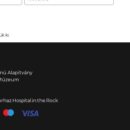
k ki.
nú Alapítvány
 Múzeum
haz.Hospital.in.the.Rock