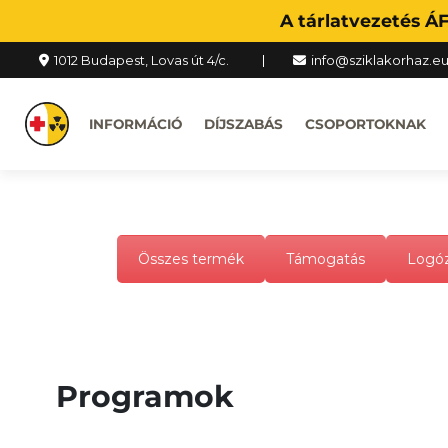
A tárlatvezetés Á
1012 Budapest, Lovas út 4/c.
info@sziklakorhaz.e
INFORMÁCIÓ
DÍJSZABÁS
CSOPORTOKNAK
Összes termék
Támogatás
Logóz
Programok