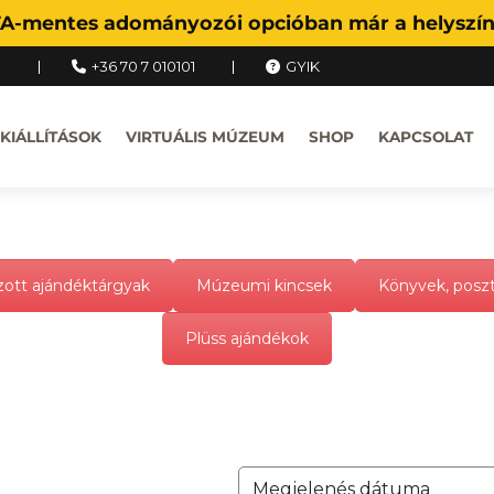
FA-mentes adományozói opcióban már a helyszíne
u
+36 70 7 010101
GYIK
KIÁLLÍTÁSOK
VIRTUÁLIS MÚZEUM
SHOP
KAPCSOLAT
ott ajándéktárgyak
Múzeumi kincsek
Könyvek, posz
Plüss ajándékok