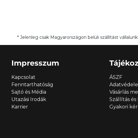
* Jelenleg csak Magyarországon belüli szállítást vállal
Impresszum
Tájékoz
Kapcsolat
ÁSZF
Fenntarthatóság
Adatvédel
Sajtó és Média
Vásárlás m
Utazási Irodák
Szállítás és
Karrier
Gyakori ké