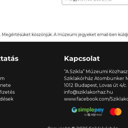
unk. Megértésüket köszönjük. A múzeumi jegyeket email-ben küldjü
tatás
Kapcsolat
“A Szikla” Múzeumi Közhasz
em
Sziklakórház Atombunker
enete
1012 Budapest, Lovas út 4/c.
 fizetés
info@sziklakorhaz.hu
rdések
www.facebook.com/Sziklakor