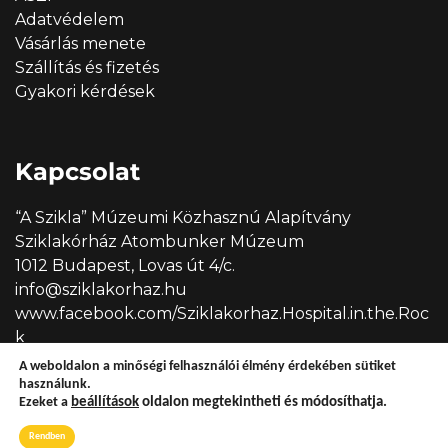
Adatvédelem
Vásárlás menete
Szállítás és fizetés
Gyakori kérdések
Kapcsolat
“A Szikla” Múzeumi Közhasznú Alapítvány
Sziklakórház Atombunker Múzeum
1012 Budapest, Lovas út 4/c.
info@sziklakorhaz.hu
www.facebook.com/Sziklakorhaz.Hospital.in.the.Roc
k
A weboldalon a minőségi felhasználói élmény érdekében sütiket
használunk.
Ezeket a
beállítások
oldalon megtekintheti és módosíthatja.
Copyright © 2026 Sziklakórház
Rendben