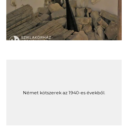
Szovjet aknavető gránát az 1940-es évekből.
Német kötszerek az 1940-es évekből.