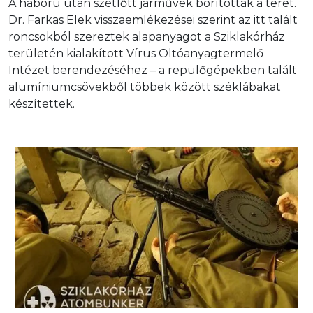
A háború után szétlőtt járművek borították a teret.
Dr. Farkas Elek visszaemlékezései szerint az itt talált
roncsokból szereztek alapanyagot a Sziklakórház
területén kialakított Vírus Oltóanyagtermelő
Intézet berendezéséhez – a repülőgépekben talált
alumíniumcsövekből többek között széklábakat
készítettek.
DP-28 golyószóró a második világháború idejéből.