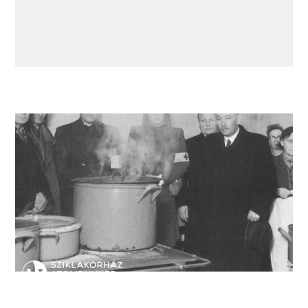
Andrássy Ilona egy lengyel menekülttábor
konyháján