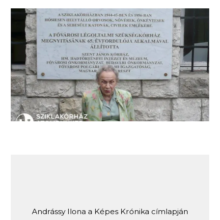
Edelsheim-Gyulai Ilona újra a Sziklakórházban
2010-ben
Andrássy Ilona a Képes Krónika címlapján