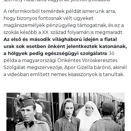
A reformkorból temérdek példát ismerünk arra,
hogy bizonyos fontosnak vélt ügyeket
magánszemélyek pénzügyileg támogatnak, és ez a
szokás később a XX. század folyamán is megmaradt.
Az első és második világháború idején a fiatal
urak sok esetben önként jelentkeztek katonának,
a hölgyek pedig egészségügyi szolgálatra
. Jó
példa a magyarországi Önkéntes Vöröskeresztes
Szolgálat megszervezője, Apor Gizella bárónő, akinél
a videóban említett nemes kisasszonyok is tanultak.
Edelsheim-Gyulai Ilona meglátogatja a frontot