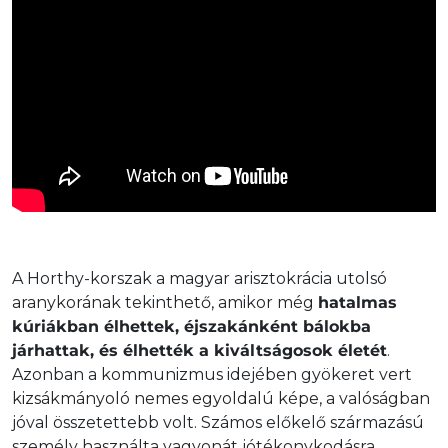
A Horthy-korszak a magyar arisztokrácia utolsó
aranykorának tekinthető, amikor még
hatalmas
kúriákban élhettek, éjszakánként bálokba
járhattak, és élhették a kiváltságosok életét
.
Azonban a kommunizmus idejében gyökeret vert
kizsákmányoló nemes egyoldalú képe, a valóságban
jóval összetettebb volt. Számos előkelő származású
személy használta vagyonát jótékonykodásra.