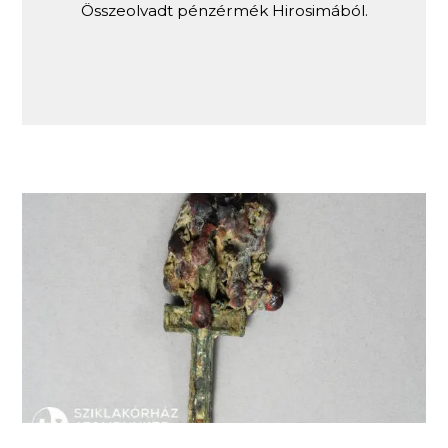
Összeolvadt pénzérmék Hirosimából.
Megolvadt rózsafüzér Nagaszakiból