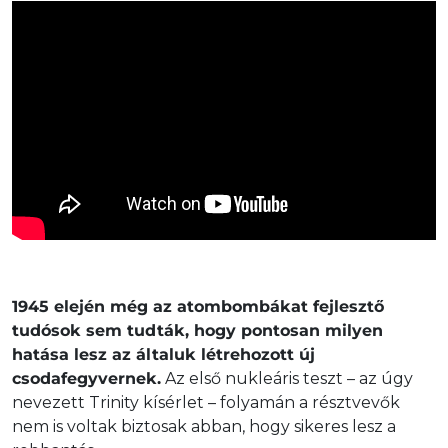
1945 elején még az atombombákat fejlesztő
tudósok sem tudták, hogy pontosan milyen
hatása lesz az általuk létrehozott új
csodafegyvernek.
Az első nukleáris teszt – az úgy
nevezett Trinity kísérlet – folyamán a résztvevők
nem is voltak biztosak abban, hogy sikeres lesz a