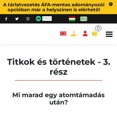
A tárlatvezetés ÁFA-mentes adományozói
opcióban már a helyszínen is elérhető!
0
content.cart
Titkok és történetek - 3.
rész
Mi marad egy atomtámadás
után?