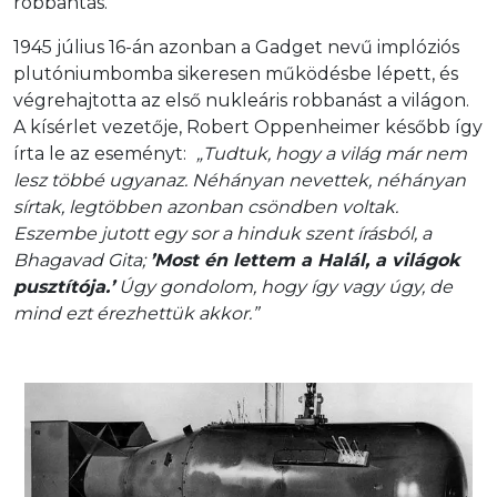
robbantás.
1945 július 16-án azonban a Gadget nevű implóziós
plutóniumbomba sikeresen működésbe lépett, és
végrehajtotta az első nukleáris robbanást a világon.
A kísérlet vezetője, Robert Oppenheimer később így
írta le az eseményt:
„Tudtuk, hogy a világ már nem
lesz többé ugyanaz. Néhányan nevettek, néhányan
sírtak, legtöbben azonban csöndben voltak.
Eszembe jutott egy sor a hinduk szent írásból, a
Bhagavad Gita;
’Most én lettem a Halál, a világok
pusztítója.’
Úgy gondolom, hogy így vagy úgy, de
mind ezt érezhettük akkor.”