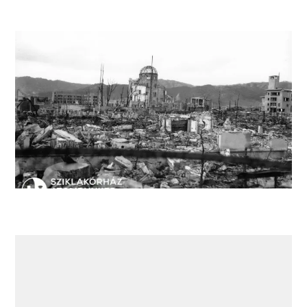
Hirosima látképe az atomtámadást követően.
Középen az Ipari Kiállítási Csarnok romjai.