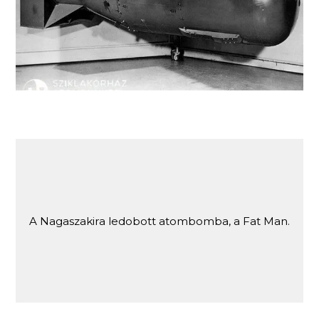
A Hirosimára ledobott atombomba, a Little Boy.
A Nagaszakira ledobott atombomba, a Fat Man.