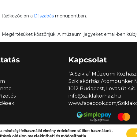
k tájékozódjon a
Díjszabás
menüpontban.
unk. Megértésüket köszönjük. A múzeumi jegyeket email-ben küldjü
tatás
Kapcsolat
“A Szikla” Múzeumi Közhasz
em
Sziklakórház Atombunker
enete
1012 Budapest, Lovas út 4/c.
 fizetés
info@sziklakorhaz.hu
rdések
www.facebook.com/Sziklakor
a minőségi felhasználói élmény érdekében sütiket használunk.
Copyright © 2026 Sziklakórház
ítások
oldalon megtekintheti és módosíthatja.