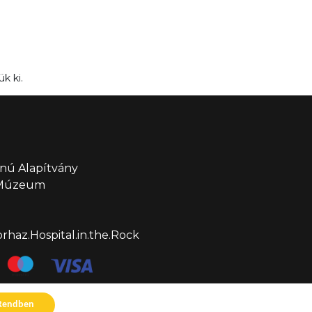
k ki.
nú Alapítvány
 Múzeum
haz.Hospital.in.the.Rock
Rendben