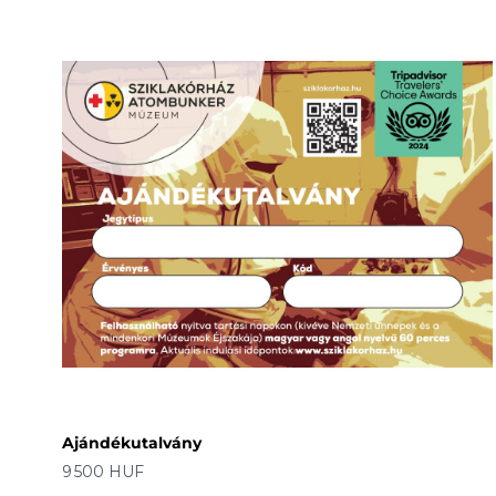
Ajándékutalvány
Ár
9 500 HUF