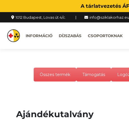
A tárlatvezetés Á
1012 Budapest, Lovas út 4/c.
info@sziklakorhaz.e
INFORMÁCIÓ
DÍJSZABÁS
CSOPORTOKNAK
Összes termék
Támogatás
Logóz
Ajándékutalvány