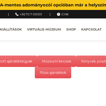
FA-mentes adományozói opcióban már a helyszíne
u
+36 70 7 010101
GYIK
KIÁLLÍTÁSOK
VIRTUÁLIS MÚZEUM
SHOP
KAPCSOLAT
ott ajándéktárgyak
Múzeumi kincsek
Könyvek, posz
Plüss ajándékok