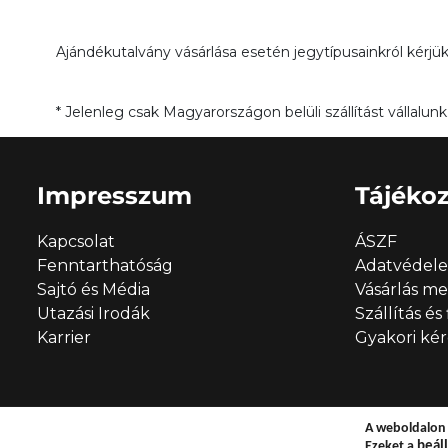
Ajándékutalvány vásárlása esetén jegytípusainkról kérjü
* Jelenleg csak Magyarországon belüli szállítást vállal
Impresszum
Tájékoz
Kapcsolat
ÁSZF
Fenntarthatóság
Adatvédel
Sajtó és Média
Vásárlás m
Utazási Irodák
Szállítás és
Karrier
Gyakori ké
A weboldalon 
Ezeket a
beáll