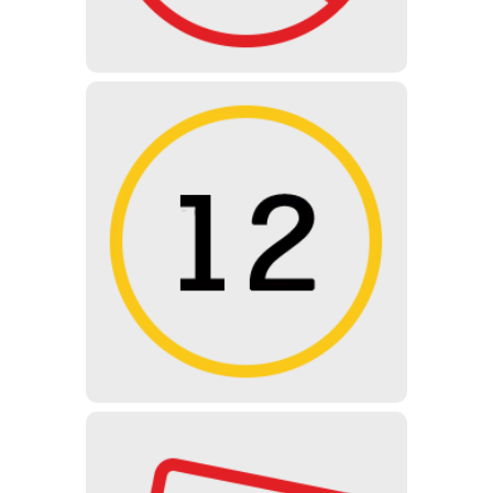
MENORES DE 12 AÑOS
No recomendado para menores
de 12 años, pero puede visitarse
con la aprobación y supervisión de
un padre / tutor