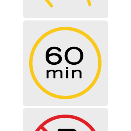
60 MINUTOS
La duración de la visita guiada
normal es de 60 minutos - Durante
la visita guiada se ven todas las
exposiciones del museo con la
ayuda de nuestros guías
profesionales.