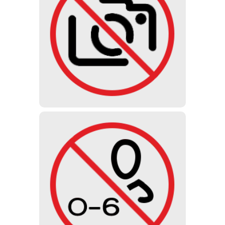
FOTO
No está permitido hacer fotos,
vídeos ni grabaciones de audio. No
vendemos entradas con foto.
MENORES DE 6 AÑOS
Debido al inquietante e impactante
diseño de la exposición, no se
permite la visita al museo a niños
menores de 6 años.