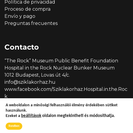
Política de privacidad
Proceso de compra
Envío y pago
Preguntas frecuentes
Contacto
“The Rock” Museum Public Benefit Foundation
Hospital in the Rock Nuclear Bunker Museum
1012 Budapest, Lovas út 4/c.
info@sziklakorhaz.hu
www.facebook.com/Sziklakorhaz.Hospital.in.the.Roc
k
A weboldalon a minőségi felhasználói élmény érdekében sütiket
használunk.
Ezeket a
beállítások
oldalon megtekintheti és módosíthatja.
Copyright © 2026 Sziklakórház
Rendben