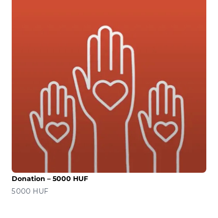
Donation – 5000 HUF
Precio
5 000 HUF