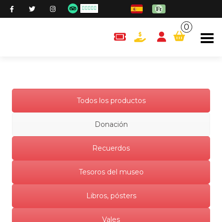
0
content.cart
Todos los productos
Donación
Recuerdos
Tesoros del museo
Libros, pósters
Vales