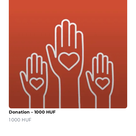
Donation – 1000 HUF
价格
1 000 HUF