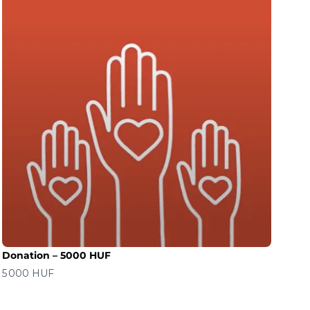
Donation – 5000 HUF
价格
5 000 HUF