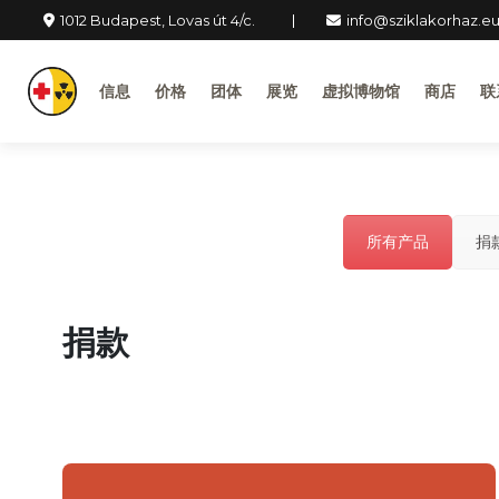
1012 Budapest, Lovas út 4/c.
info@sziklakorhaz.e
信息
价格
团体
展览
虚拟博物馆
商店
联
所有产品
捐
捐款