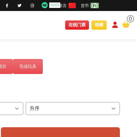
语言:
货币:
0
conten
在线门票
捐赠
项目
毛绒玩具