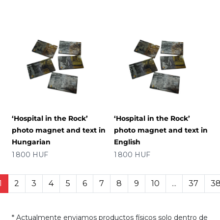
‘Hospital in the Rock’
‘Hospital in the Rock’
photo magnet and text in
photo magnet and text in
Hungarian
English
Precio
Precio
1 800 HUF
1 800 HUF
1
2
3
4
5
6
7
8
9
10
...
37
3
* Actualmente enviamos productos físicos solo dentro de