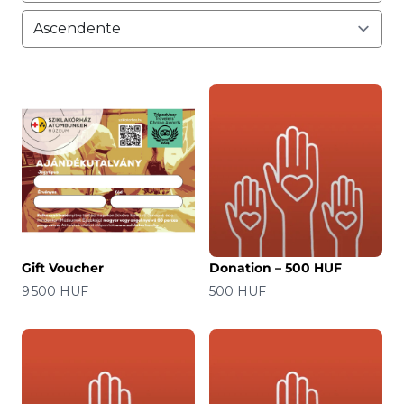
Gift Voucher
Donation – 500 HUF
Precio
Precio
9 500 HUF
500 HUF