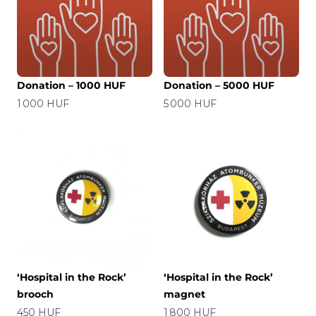
Donation – 1000 HUF
Donation – 5000 HUF
Precio
Precio
1 000 HUF
5 000 HUF
‘Hospital in the Rock’
‘Hospital in the Rock’
brooch
magnet
Precio
Precio
450 HUF
1 800 HUF