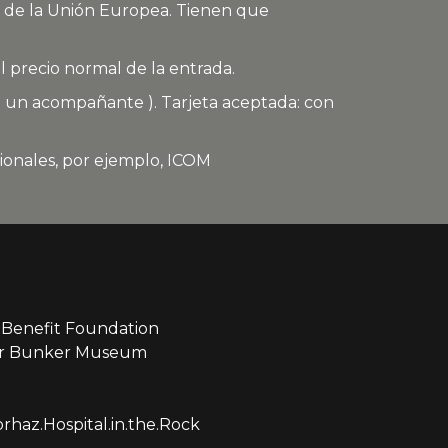
o de la Unión Europea. Tienen que
 precio normal de la entrada.
a un acompañante ). Tarjeta aceptada: con
ionales, por ejemplo, ICOM
Benefit Foundation
ear Bunker Museum
haz.Hospital.in.the.Rock