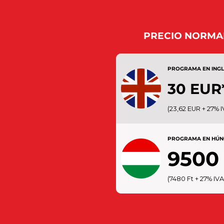
PRECIO NORMA
PROGRAMA EN INGL
30 EUR
ADULTO: entre 18 y 65 a
(23,62 EUR + 27% I
edad
FAMILIA: 1 adulto y 1 niño
PROGRAMA EN HÚ
6 y 18 años)
9500 
(7480 Ft + 27% IVA