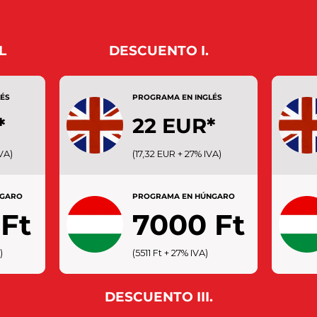
L
DESCUENTO I.
ÉS
PROGRAMA EN INGLÉS
N
*
22 EUR*
ños de
No se
VA)
(17,32 EUR + 27% IVA)
SENIOR: mayores de 65 años
a me
reco
ESTUDIANTE: entre 19 y 26
años.
 (entre
años, con tarjeta ISIC
NGARO
PROGRAMA EN HÚNGARO
año
muse
Ft
7000 Ft
su
)
(5511 Ft + 27% IVA)
DESCUENTO III.