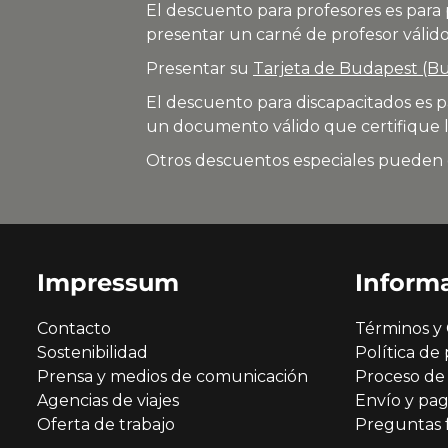
El descuento para profesores es para
presentar un carné de profesor válido
Presentar su
Tarjeta de Budapest (B
El descuento para discapacitados es 
un documento válido que certifique l
Otros descuentos especiales pueden o
Impressum
Inform
Contacto
Términos y 
Sostenibilidad
Política de 
Prensa y medios de comunicación
Proceso de
Agencias de viajes
Envío y pa
Oferta de trabajo
Preguntas 