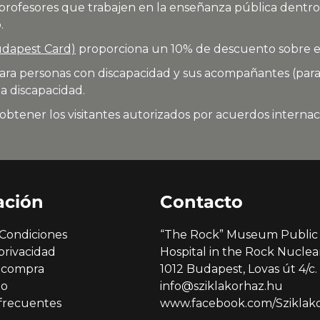
 profesores que trabajen en la enseñanza pública dentr
.
udapest Card)
proporciona un 10% de descuento sobre el
para personas con discapacidad y sus acompañantes (par
a discapacidad.
btener los visitantes autorizados por acuerdos internac
ación
Contacto
Condiciones
“The Rock” Museum Public 
privacidad
Hospital in the Rock Nucl
 compra
1012 Budapest, Lovas út 4/c.
go
info@sziklakorhaz.hu
frecuentes
www.facebook.com/Sziklakor