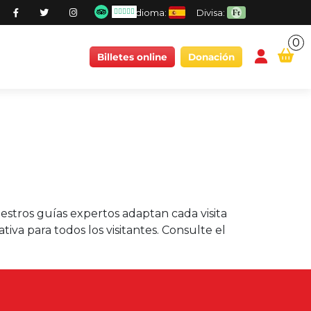
Idioma:
Divisa:
0
conten
Billetes online
Donación
uestros guías expertos adaptan cada visita
tiva para todos los visitantes. Consulte el