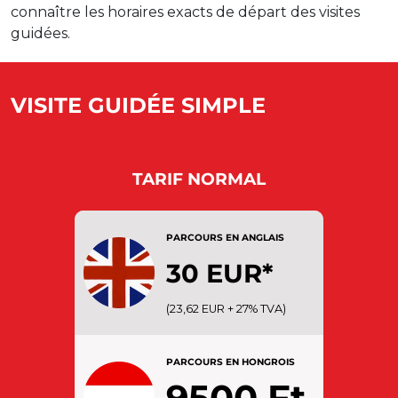
connaître les horaires exacts de départ des visites
guidées.
VISITE GUIDÉE SIMPLE
TARIF NORMAL
PARCOURS EN ANGLAIS
30 EUR*
ADULTES : Entre 18 et 65 ans
(23,62 EUR + 27% TVA)
FAMILLE : 1 adulte et 1 enfant
PARCOURS EN HONGROIS
(entre 6 et 18 ans)
9500 Ft