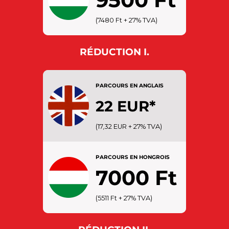
(7480 Ft + 27% TVA)
RÉDUCTION I.
PARCOURS EN ANGLAIS
22 EUR*
(17,32 EUR + 27% TVA)
SENIOR : Plus de 65 ans
ÉTUDIANTS : Entre 19 et 26 ans,
titulaires d’une carte d’étudiant
PARCOURS EN HONGROIS
7000 Ft
(5511 Ft + 27% TVA)