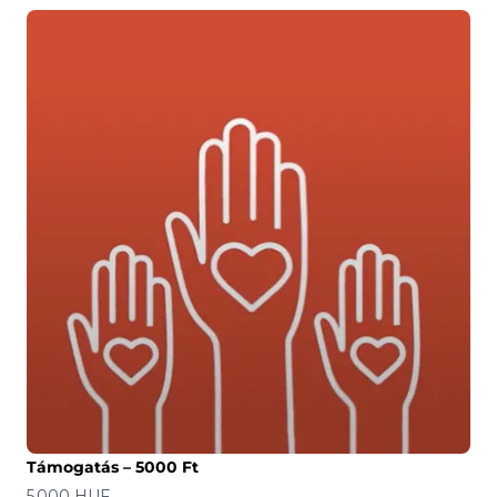
Támogatás – 5000 Ft
Ár
5 000 HUF