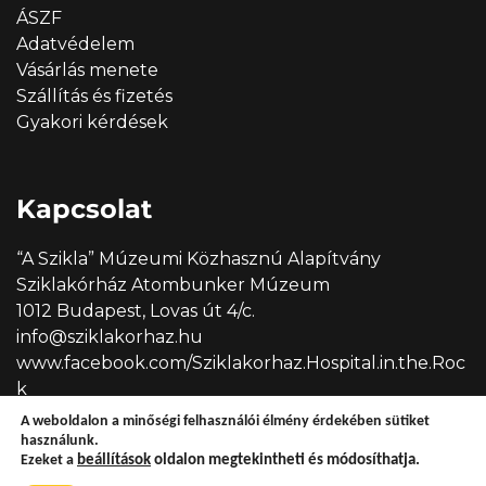
ÁSZF
Adatvédelem
Vásárlás menete
Szállítás és fizetés
Gyakori kérdések
Kapcsolat
“A Szikla” Múzeumi Közhasznú Alapítvány
Sziklakórház Atombunker Múzeum
1012 Budapest, Lovas út 4/c.
info@sziklakorhaz.hu
www.facebook.com/Sziklakorhaz.Hospital.in.the.Roc
k
A weboldalon a minőségi felhasználói élmény érdekében sütiket
használunk.
Ezeket a
beállítások
oldalon megtekintheti és módosíthatja.