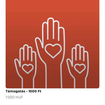
Támogatás – 1000 Ft
Ár
1 000 HUF