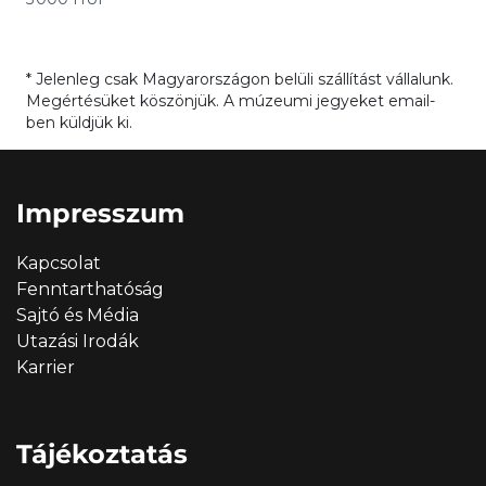
* Jelenleg csak Magyarországon belüli szállítást vállalunk.
Megértésüket köszönjük. A múzeumi jegyeket email-
ben küldjük ki.
Impresszum
Kapcsolat
Fenntarthatóság
Sajtó és Média
Utazási Irodák
Karrier
Tájékoztatás