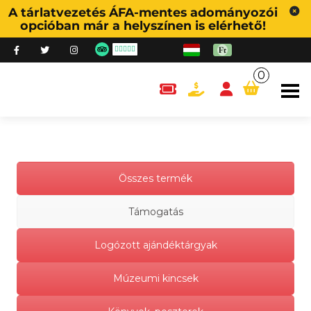
A tárlatvezetés ÁFA-mentes adományozói
opcióban már a helyszínen is elérhető!
0
content.cart
Összes termék
Támogatás
Logózott ajándéktárgyak
Múzeumi kincsek