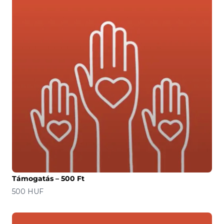
Támogatás – 500 Ft
Ár
500 HUF