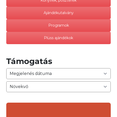
Könyvek, poszterek
Ajándékutalvány
Programok
Plüss ajándékok
Támogatás