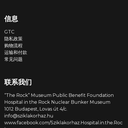
信息
GTC
隐私政策
购物流程
运输和付款
常见问题
联系我们
“The Rock” Museum Public Benefit Foundation
Hospital in the Rock Nuclear Bunker Museum
1012 Budapest, Lovas út 4/c.
info@sziklakorhaz.hu
www.facebook.com/Sziklakorhaz.Hospital.in.the.Roc