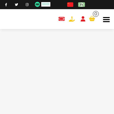
0
content.cart