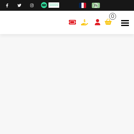
0
content.cart