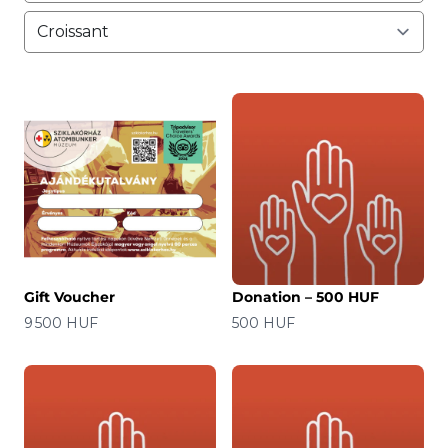
Gift Voucher
Donation – 500 HUF
Prix
Prix
9 500 HUF
500 HUF