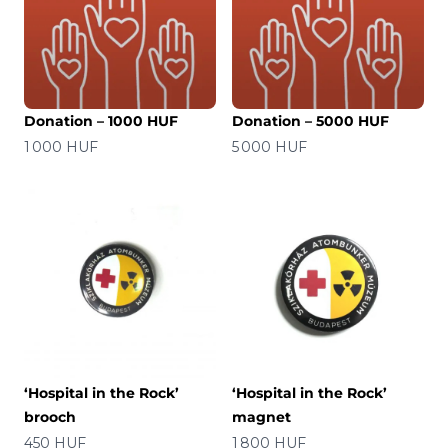
Donation – 1000 HUF
Donation – 5000 HUF
Prix
Prix
1 000 HUF
5 000 HUF
‘Hospital in the Rock’
‘Hospital in the Rock’
brooch
magnet
Prix
Prix
450 HUF
1 800 HUF