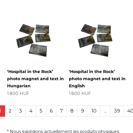
‘Hospital in the Rock’
‘Hospital in the Rock’
photo magnet and text in
photo magnet and text in
Hungarian
English
Prix
Prix
1 800 HUF
1 800 HUF
1
2
3
4
5
6
7
8
9
10
...
39
4
* Nous expédions actuellement les produits physiques