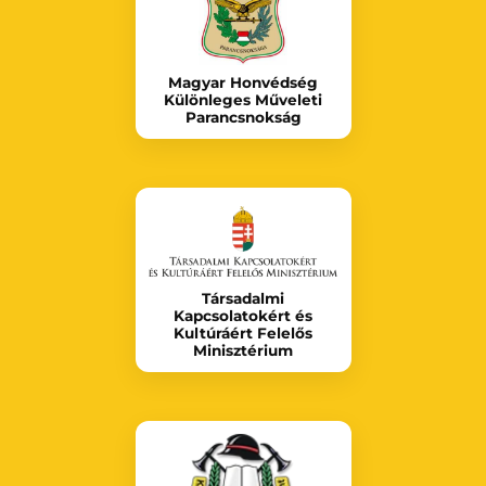
Magyar Honvédség
Különleges Műveleti
Parancsnokság
Társadalmi
Kapcsolatokért és
Kultúráért Felelős
Minisztérium