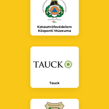
Katasztrófavédelem
Központi Múzeuma
Tauck