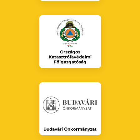
Országos
Katasztrófavédelmi
Főigazgatóság
Budavári Önkormányzat