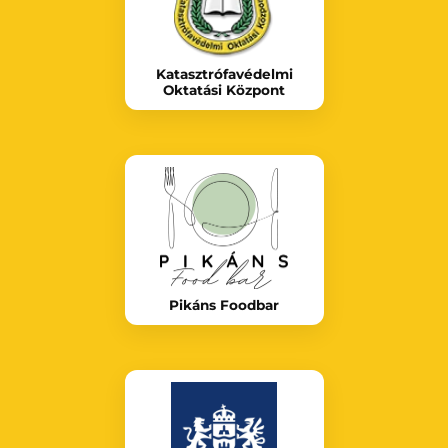
Katasztrófavédelmi
Oktatási Központ
Pikáns Foodbar