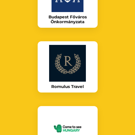
Budapest Főváros
Önkormányzata
Romulus Travel