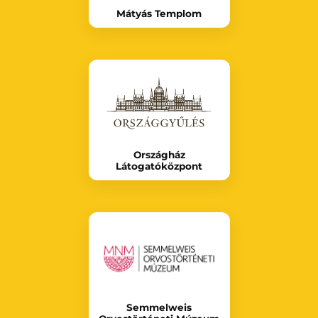
Mátyás Templom
Országház
Látogatóközpont
Semmelweis