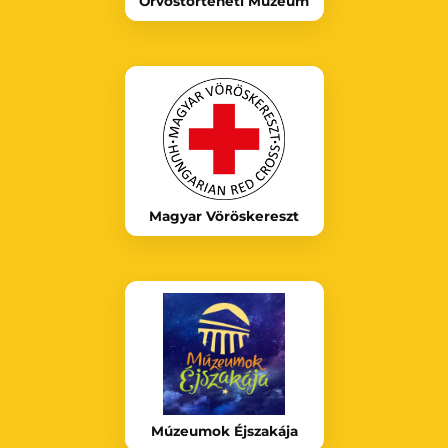
Orvostörténeti Múzeum
Magyar Vöröskereszt
Múzeumok Éjszakája