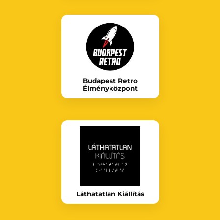
Budapest Retro
Élményközpont
Láthatatlan Kiállítás